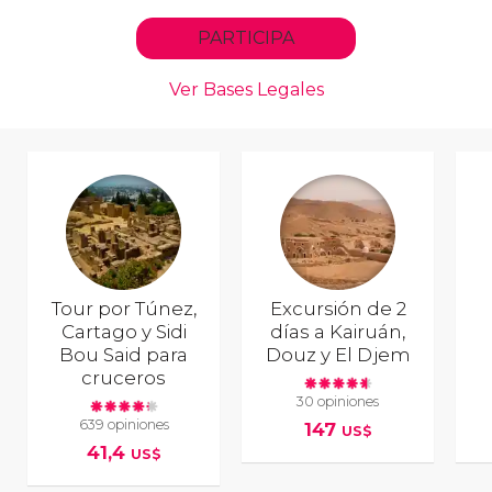
Tour por Túnez,
Excursión de 2
Cartago y Sidi
días a Kairuán,
Bou Said para
Douz y El Djem
cruceros
30 opiniones
639 opiniones
147
US$
41,4
US$