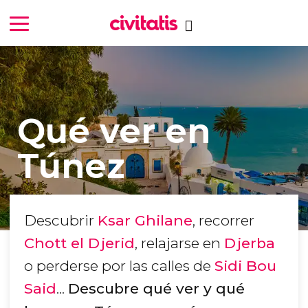
Qué ver en
Túnez
Descubrir
Ksar Ghilane
, recorrer
Chott el Djerid
, relajarse en
Djerba
o perderse por las calles de
Sidi Bou
Said
...
Descubre qué ver y qué