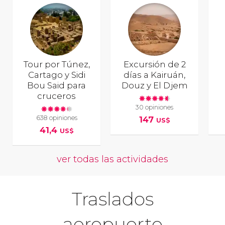
Tour por Túnez,
Excursión de 2
Cartago y Sidi
días a Kairuán,
Bou Said para
Douz y El Djem
cruceros
30 opiniones
638 opiniones
147
US$
41,4
US$
ver todas las actividades
Traslados
aeropuerto