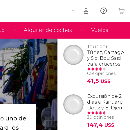
to
Alquiler de coches
Vuelos
Tu carrito está vacío
Tour por
Túnez, Cartago
y Sidi Bou Said
para cruceros
639 opiniones
41,5
US$
Excursión de 2
días a Kairuán,
Douz y El Djem
30 opiniones
do
uno de
147,4
US$
ara los