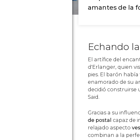
amantes de la f
Echando la 
El artífice del enca
d'Erlanger, quien vi
pies. El barón había 
enamorado de su arm
decidió construirse
Said.
Gracias a su influenc
de postal
capaz de in
relajado aspecto
ves
combinan a la perfe