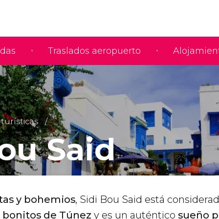
adas
Traslados aeropuerto
Alojamien
turísticas
Bou Said
stas y bohemios
, Sidi Bou Said está considera
 bonitos de Túnez
y es un auténtico
sueño p