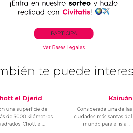
mbién te puede interes
hott el Djerid
Kairuán
on una superficie de
Considerada una de las
ás de 5000 kilómetros
ciudades más santas del
uadrados, Chott el
mundo para el islam,
jerid es un inmenso
Kairuán se extiende