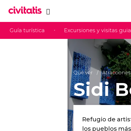
Guía turística
Excursiones y visitas gui
Qué ver
Atracciones 
Sidi 
Refugio de arti
los pueblos más